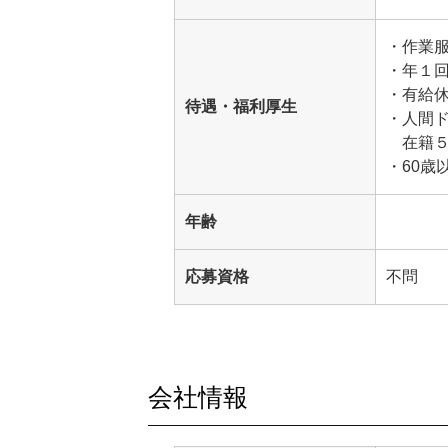
・作業
・年１
・有給
待遇・福利厚生
・人間ド
在籍
・60歳
年齢
応募資格
不問
会社情報