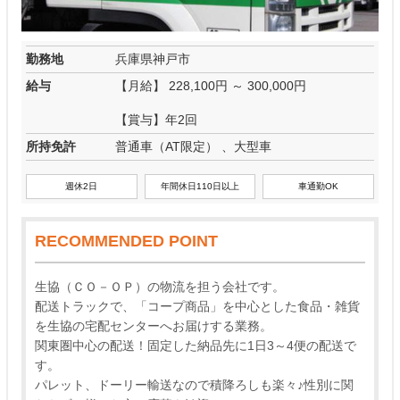
勤務地
兵庫県神戸市
給与
【月給】 228,100円 ～ 300,000円
【賞与】年2回
所持免許
普通車（AT限定） 、大型車
週休2日
年間休日110日以上
車通勤OK
RECOMMENDED POINT
生協（ＣＯ－ＯＰ）の物流を担う会社です。
配送トラックで、「コープ商品」を中心とした食品・雑貨
を生協の宅配センターへお届けする業務。
関東圏中心の配送！固定した納品先に1日3～4便の配送で
す。
パレット、ドーリー輸送なので積降ろしも楽々♪性別に関