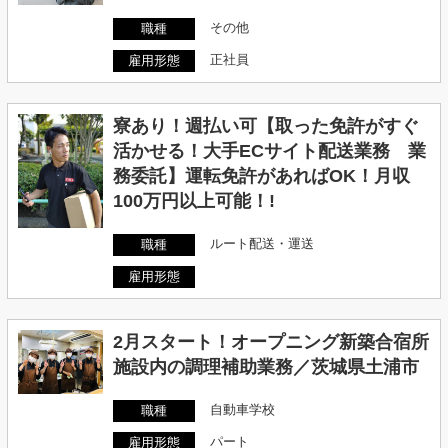
その他
職種
正社員
雇用形態
寮あり！週払い可【取った免許がすぐ
活かせる！大手ECサイト配送業務 業
務委託】運転免許があればOK！月収
100万円以上可能！!
ルート配送・運送
職種
雇用形態
2月スタート！オープニング新築合宿所
施設内の調理補助業務／茨城県土浦市
自動車学校
職種
パート
雇用形態