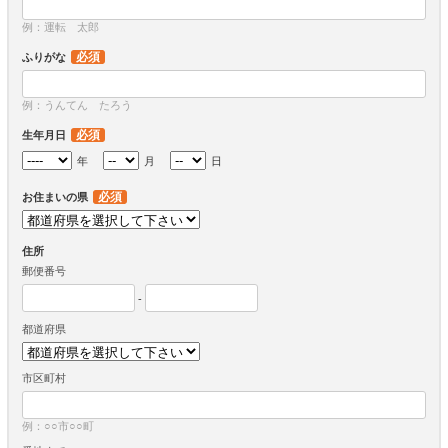
例：運転 太郎
必須
ふりがな
例：うんてん たろう
必須
生年月日
年
月
日
必須
お住まいの県
住所
郵便番号
-
都道府県
市区町村
例：○○市○○町