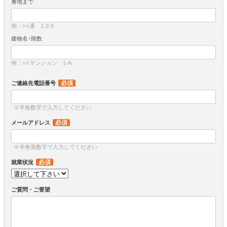
番地まで
例：○○通 1-2-3
建物名･階数
例：○○マンション 1-A
必須
ご連絡先電話番号
※半角数字で入力してください
必須
メールアドレス
※半角英数字で入力してください
必須
就業状況
ご質問・ご要望