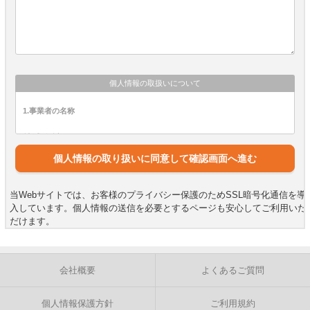
個人情報の取扱いについて
1.事業者の名称
株式会社コンパスキャリア
2.個人情報保護管理者
お客様からお預かりした個人情報の取り扱いについて、次の
当Webサイトでは、お客様のプライバシー保護のためSSL暗号化通信を導
者を個人情報管理者として任命し、社内規程に従って適切に
入しています。個人情報の送信を必要とするページも安心してご利用いた
管理いたします。 個人情報保護管理者 神吉志門
だけます。
3.個人情報の利用目的と範囲
当社は、職業安定法に基づく有料職業紹介業務及びこれの付
会社概要
よくあるご質問
随業務において、次のいづれかの目的の達成に必要な範囲内
で求職者の個人情報を収集、利用することとします。
個人情報保護方針
ご利用規約