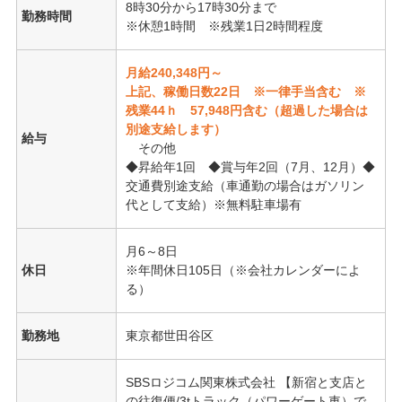
8時30分から17時30分まで
勤務時間
※休憩1時間 ※残業1日2時間程度
月給240,348円～
上記、稼働日数22日 ※一律手当含む ※
残業44ｈ 57,948円含む（超過した場合は
別途支給します）
給与
その他
◆昇給年1回 ◆賞与年2回（7月、12月）◆
交通費別途支給（車通勤の場合はガソリン
代として支給）※無料駐車場有
月6～8日
休日
※年間休日105日（※会社カレンダーによ
る）
勤務地
東京都世田谷区
SBSロジコム関東株式会社 【新宿と支店と
の往復便/3tトラック（パワーゲート車）で