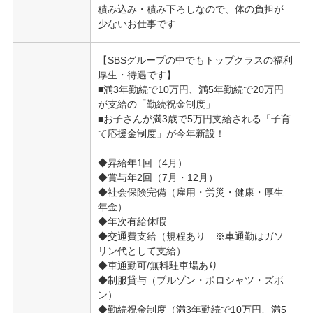
積み込み・積み下ろしなので、体の負担が
少ないお仕事です
【SBSグループの中でもトップクラスの福利
厚生・待遇です】
■満3年勤続で10万円、満5年勤続で20万円
が支給の「勤続祝金制度」
■お子さんが満3歳で5万円支給される「子育
て応援金制度」が今年新設！
◆昇給年1回（4月）
◆賞与年2回（7月・12月）
◆社会保険完備（雇用・労災・健康・厚生
年金）
◆年次有給休暇
◆交通費支給（規程あり ※車通勤はガソ
リン代として支給）
◆車通勤可/無料駐車場あり
◆制服貸与（ブルゾン・ポロシャツ・ズボ
ン）
◆勤続祝金制度（満3年勤続で10万円、満5