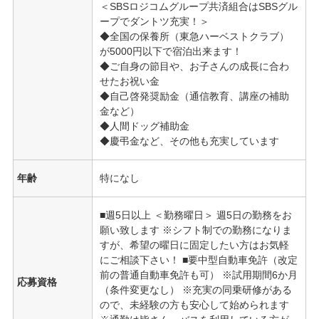
＜SBSロジコムグループ共済組合はSBSグル
ープでダントツ充実！＞
◆全国の保養所（東急ハーベストクラブ）
が5000円以下で宿泊出来ます！
◆ご自身の節目や、お子さんの成長に合わ
せたお祝い金
◆自己啓発奨励金（通信教育、講座の補助
金など）
◆人間ドッグ補助金
◆慶弔金など、その他も充実しています
年齢
特になし
■週5日以上 ＜勤務曜日＞ 週5日の勤務をお
願い致します ※シフト制での勤務になりま
すが、希望の曜日に固定したい方はお気軽
にご相談下さい！ ■要中型自動車免許（改定
前の普通自動車免許も可） ※試用期間6か月
応募資格
（条件変更なし） ※充実の同乗研修がある
ので、未経験の方も安心して始められます