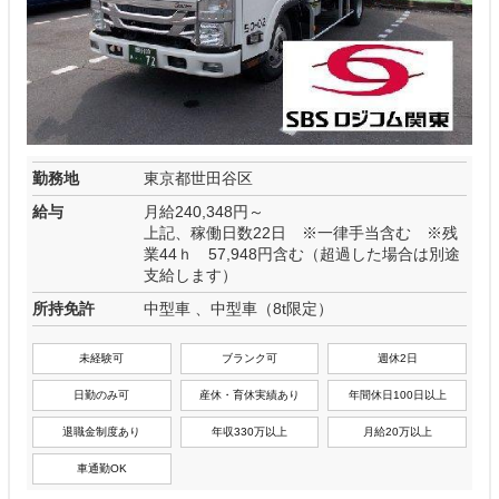
勤務地
東京都世田谷区
給与
月給240,348円～
上記、稼働日数22日 ※一律手当含む ※残
業44ｈ 57,948円含む（超過した場合は別途
支給します）
所持免許
中型車 、中型車（8t限定）
未経験可
ブランク可
週休2日
日勤のみ可
産休・育休実績あり
年間休日100日以上
退職金制度あり
年収330万以上
月給20万以上
車通勤OK