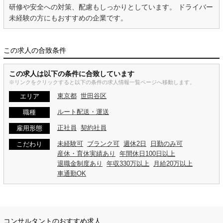
研修や安全への対策、配慮もしっかりとしています。 ドライバー
未経験の方にもおすすめの企業です。
この求人の合致条件
この求人は以下の条件に合致しています
※リンクをクリックすると以下の条件の求人情報一覧ページへ移動します。
東京都
世田谷区
エリア
ルート配送・運送
職種
正社員
契約社員
雇用形態
未経験可
ブランク可
週休2日
日勤のみ可
こだわり
産休・育休実績あり
年間休日100日以上
退職金制度あり
年収330万以上
月給20万以上
車通勤OK
コンサルタントのおすすめ求人