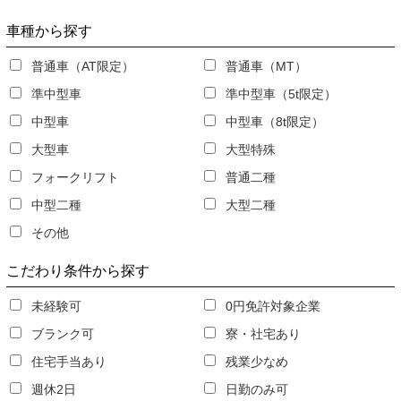
車種
から探す
普通車（AT限定）
普通車（MT）
準中型車
準中型車（5t限定）
中型車
中型車（8t限定）
大型車
大型特殊
フォークリフト
普通二種
中型二種
大型二種
その他
こだわり条件
から探す
未経験可
0円免許対象企業
ブランク可
寮・社宅あり
住宅手当あり
残業少なめ
週休2日
日勤のみ可