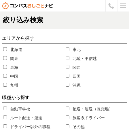
絞り込み検索
エリア
から探す
北海道
東北
関東
北陸・甲信越
東海
関西
中国
四国
九州
沖縄
職種
から探す
自動車学校
配送・運送（長距離）
ルート配送・運送
旅客系ドライバー
ドライバー以外の職種
その他