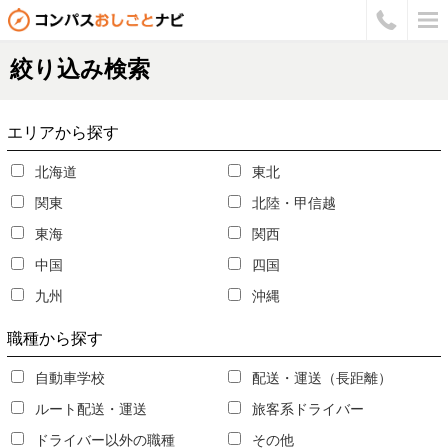
絞り込み検索
エリア
から探す
北海道
東北
関東
北陸・甲信越
東海
関西
中国
四国
九州
沖縄
職種
から探す
自動車学校
配送・運送（長距離）
ルート配送・運送
旅客系ドライバー
ドライバー以外の職種
その他