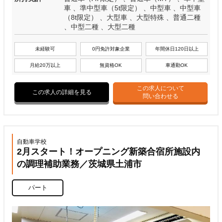
車 、準中型車（5t限定） 、中型車 、中型車
（8t限定） 、大型車 、大型特殊 、普通二種
、中型二種 、大型二種
未経験可
0円免許対象企業
年間休日120日以上
月給20万以上
無資格OK
車通勤OK
この求人について
この求人の詳細を見る
問い合わせる
自動車学校
2月スタート！オープニング新築合宿所施設内
の調理補助業務／茨城県土浦市
パート