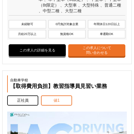
（8t限定） 、大型車 、大型特殊 、普通二種
、中型二種 、大型二種
未経験可
0円免許対象企業
年間休日120日以上
月給20万以上
無資格OK
車通勤OK
この求人について
この求人の詳細を見る
問い合わせる
自動車学校
【取得費用負担】教習指導員見習い業務
正社員
値1