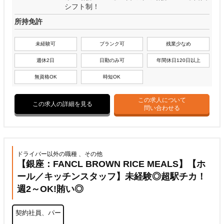
シフト制！
所持免許
未経験可
ブランク可
残業少なめ
週休2日
日勤のみ可
年間休日120日以上
無資格OK
時短OK
この求人について
この求人の詳細を見る
問い合わせる
ドライバー以外の職種 、その他
【銀座：FANCL BROWN RICE MEALS】【ホ
ール／キッチンスタッフ】未経験◎超駅チカ！
週2～OK!賄い◎
契約社員、パー