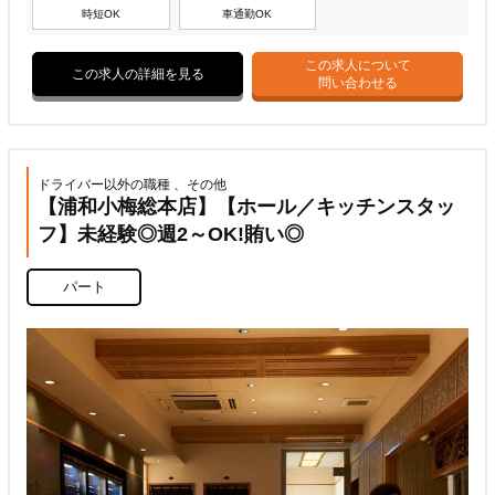
時短OK
車通勤OK
この求人について
この求人の詳細を見る
問い合わせる
ドライバー以外の職種 、その他
【浦和小梅総本店】【ホール／キッチンスタッ
フ】未経験◎週2～OK!賄い◎
パート