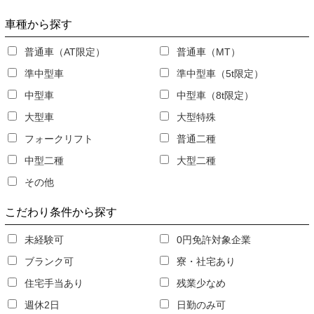
車種
から探す
普通車（AT限定）
普通車（MT）
準中型車
準中型車（5t限定）
中型車
中型車（8t限定）
大型車
大型特殊
フォークリフト
普通二種
中型二種
大型二種
その他
こだわり条件
から探す
未経験可
0円免許対象企業
ブランク可
寮・社宅あり
住宅手当あり
残業少なめ
週休2日
日勤のみ可