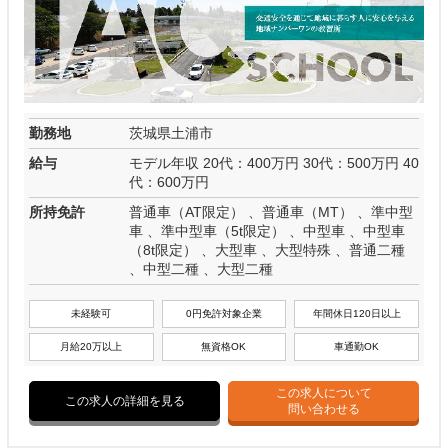
勤務地
茨城県土浦市
給与
モデル年収 20代：400万円 30代：500万円 40
代：600万円
所持免許
普通車（AT限定） 、普通車（MT） 、準中型
車 、準中型車（5t限定） 、中型車 、中型車
（8t限定） 、大型車 、大型特殊 、普通二種
、中型二種 、大型二種
未経験可
0円免許対象企業
年間休日120日以上
月給20万以上
無資格OK
車通勤OK
この求人について
この求人の詳細を見る
問い合わせる