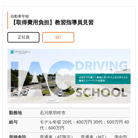
自動車学校
【取得費用負担】教習指導員見習
正社員
値1
勤務地
石川県羽咋市
給与
モデル年収 20代：400万円 30代：500万円 40
代：600万円
所持免許
普通車（AT限定） 、普通車（MT） 、準中型