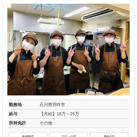
勤務地
石川県羽咋市
給与
【月給】18万～25万
所持免許
その他
未経験可
ブランク可
週休2日