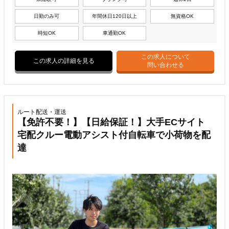
日勤のみ可
年間休日120日以上
無資格OK
時短OK
車通勤OK
この求人について
この求人の詳細を見る
問い合わせる
ルート配送・運送
【免許不要！】【日給保証！】大手ECサイト
宅配クルー電動アシスト付自転車で小荷物を配
達