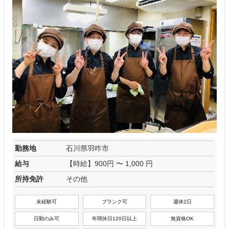
勤務地
石川県羽咋市
給与
【時給】900円 〜 1,000 円
所持免許
その他
未経験可
ブランク可
週休2日
日勤のみ可
年間休日120日以上
無資格OK