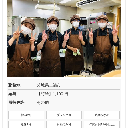
勤務地
茨城県土浦市
給与
【時給】1,100 円
所持免許
その他
未経験可
ブランク可
残業少なめ
週休2日
日勤のみ可
年間休日110日以上