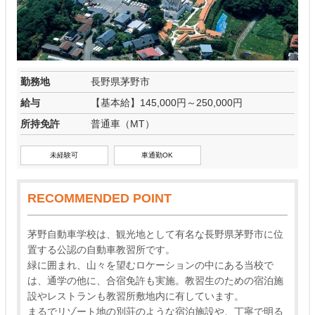
勤務地
長野県茅野市
給与
【基本給】145,000円～250,000円
所持免許
普通車（MT）
未経験可
車通勤OK
RECOMMENDED POINT
茅野自動車学校は、観光地として有名な長野県茅野市に位
置する公認の自動車教習所です。
緑に囲まれ、山々を望むロケーションの中にある当校で
は、通学の他に、合宿免許も実施。教習生のための宿泊施
設やレストランも教習所敷地内に有しています。
まるでリゾート地の別荘のような宿泊施設や、丁寧で明る