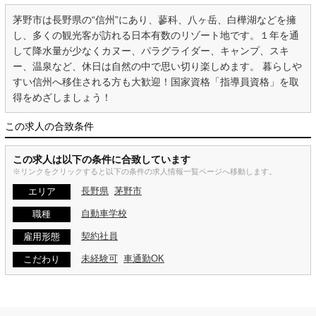
茅野市は長野県の“信州”にあり、蓼科、八ヶ岳、白樺湖などを擁
し、多くの観光客が訪れる日本有数のリゾート地です。１年を通
して降水量が少なくカヌー、パラグライダー、キャンプ、スキ
ー、温泉など、休日は自然の中で思い切り楽しめます。 暮らしや
すい信州へ移住される方も大歓迎！国家資格「指導員資格」を取
得をめざしましょう！
この求人の合致条件
この求人は以下の条件に合致しています
※リンクをクリックすると以下の条件の求人情報一覧ページへ移動します。
長野県
茅野市
エリア
自動車学校
職種
契約社員
雇用形態
未経験可
車通勤OK
こだわり