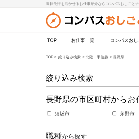
運転免許を活かせるお仕事紹介ならコンパスおしごとナ
TOP
お仕事一覧
コンパスおし
TOP
>
絞り込み検索
>
北陸・甲信越
>
長野県
絞り込み検索
長野県の市区町村からお
須坂市
茅野市
職種
から探す