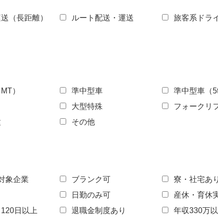
送（長距離）
ルート配送・運送
旅客系ドラ
MT）
準中型車
準中型車（5
大型特殊
フォークリ
種
その他
対象企業
ブランク可
寮・社宅あ
日勤のみ可
産休・育休
120日以上
退職金制度あり
年収330万