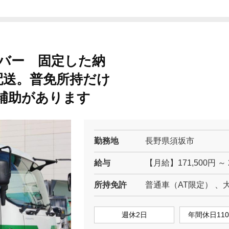
バー 固定した納
配送。普免所持だけ
補助があります
勤務地
長野県須坂市
給与
【月給】171,500円 ～
所持免許
普通車（AT限定） 、
週休2日
年間休日11