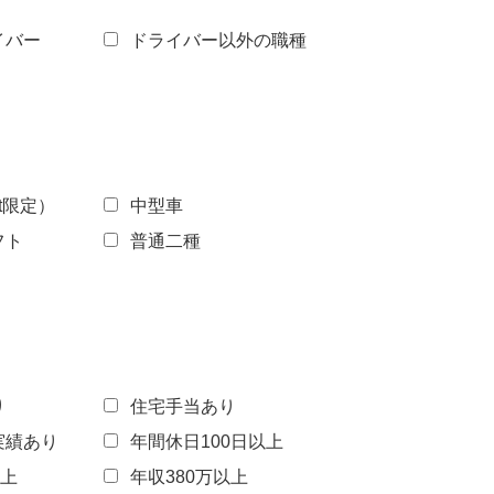
イバー
ドライバー以外の職種
t限定）
中型車
フト
普通二種
り
住宅手当あり
実績あり
年間休日100日以上
以上
年収380万以上