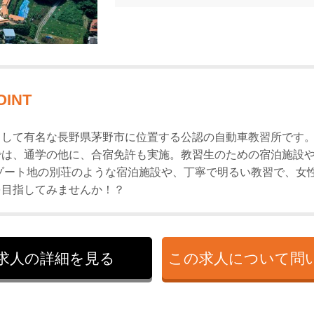
OINT
して有名な長野県茅野市に位置する公認の自動車教習所です。
では、通学の他に、合宿免許も実施。教習生のための宿泊施設
ゾート地の別荘のような宿泊施設や、丁寧で明るい教習で、女性
を目指してみませんか！？
求人の詳細を見る
この求人について
問