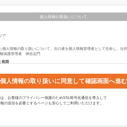
個人情報の取扱いについて
リア
た個人情報の取り扱いについて、次の者を個人情報管理者として任命し、社
情報保護管理者 神吉志門
と範囲
基づく有料職業紹介業務及びこれの付随業務において、次のいづれかの目的
集、利用することとします。
ての当社職員との面接・相談のため
適合する求人の探索・選定のため
する求職者の探索・選定のため
提に、求人企業に応募情報として提供するため
では、お客様のプライバシー保護のためSSL暗号化通信を導入して
ールマガジンを配するため
情報の送信を必要とするページも安心してご利用いただけます。
ーフォローを実施するため
スの改善向上に向けた分析のため
ることの任意性について
客様の任意ですが、ご提供いただけない場合は、当該サービスをご利用にな