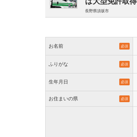
は大型免許取
長野県須坂市
お名前
必須
ふりがな
必須
生年月日
必須
お住まいの県
必須