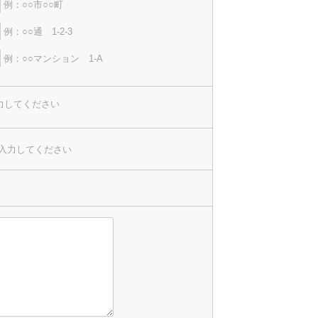
例：○○市○○町
例：○○通 1-2-3
例：○○マンション 1-A
力してください
入力してください