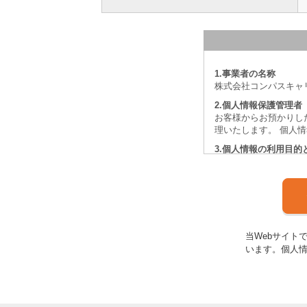
1.事業者の名称
株式会社コンパスキャ
2.個人情報保護管理者
お客様からお預かりし
理いたします。 個人
3.個人情報の利用目的
当社は、職業安定法に
求職者の個人情報を収
（1）職業紹介に向け
（2）求職者の希望に
（3）求人条件に適合
（4）事前の同意を前
当Webサイト
（5）求人情報等のメ
います。個人
（6）就職後のアフタ
（7）職業紹介サービ
4.個人情報を提供す
個人情報のご提供はお