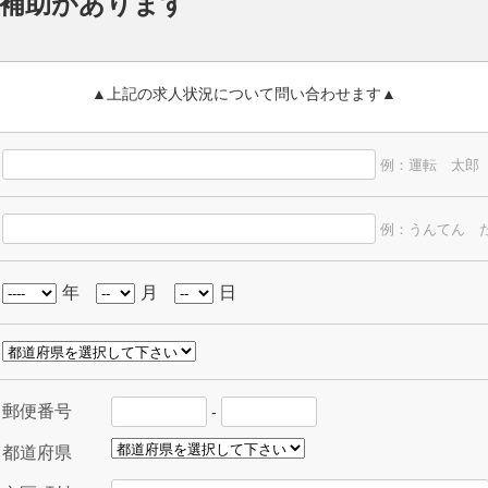
得補助があります
▲上記の求人状況について問い合わせます▲
例：運転 太郎
例：うんてん 
年
月
日
郵便番号
-
都道府県