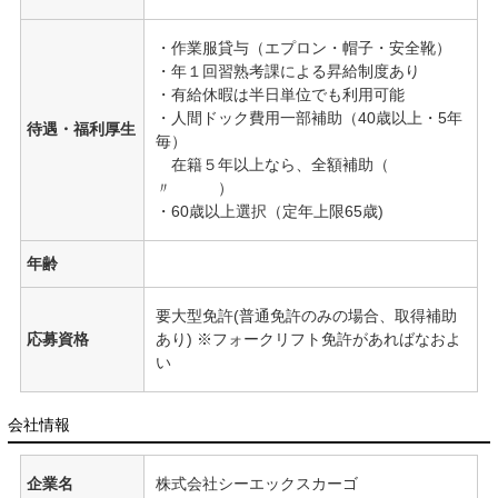
・作業服貸与（エプロン・帽子・安全靴）
・年１回習熟考課による昇給制度あり
・有給休暇は半日単位でも利用可能
・人間ドック費用一部補助（40歳以上・5年
待遇・福利厚生
毎）
在籍５年以上なら、全額補助（
〃 ）
・60歳以上選択（定年上限65歳)
年齢
要大型免許(普通免許のみの場合、取得補助
応募資格
あり) ※フォークリフト免許があればなおよ
い
会社情報
企業名
株式会社シーエックスカーゴ