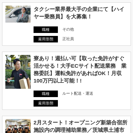
タクシー業界最大手の企業にて【ハイ
ヤー乗務員】を大募集！
その他
職種
正社員
雇用形態
寮あり！週払い可【取った免許がすぐ
活かせる！大手ECサイト配送業務 業
務委託】運転免許があればOK！月収
100万円以上可能！!
ルート配送・運送
職種
雇用形態
2月スタート！オープニング新築合宿所
施設内の調理補助業務／茨城県土浦市