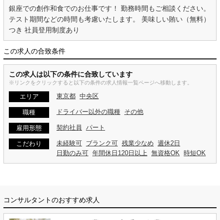
銀座での創作和食でのお仕事です！ 勤務時間もご相談ください。
テスト期間などの時間も考慮いたします。 美味しい賄い（無料）
つき 社員登用制度あり
この求人の合致条件
この求人は以下の条件に合致しています
※リンクをクリックすると以下の条件の求人情報一覧ページへ移動します。
東京都
中央区
エリア
ドライバー以外の職種
その他
職種
契約社員
パート
雇用形態
未経験可
ブランク可
残業少なめ
週休2日
こだわり
日勤のみ可
年間休日120日以上
無資格OK
時短OK
コンサルタントのおすすめ求人