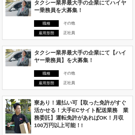
タクシー業界最大手の企業にてハイヤ
ー乗務員を大募集！
その他
職種
正社員
雇用形態
タクシー業界最大手の企業にて【ハイ
ヤー乗務員】を大募集！
その他
職種
正社員
雇用形態
寮あり！週払い可【取った免許がすぐ
活かせる！大手ECサイト配送業務 業
務委託】運転免許があればOK！月収
100万円以上可能！!