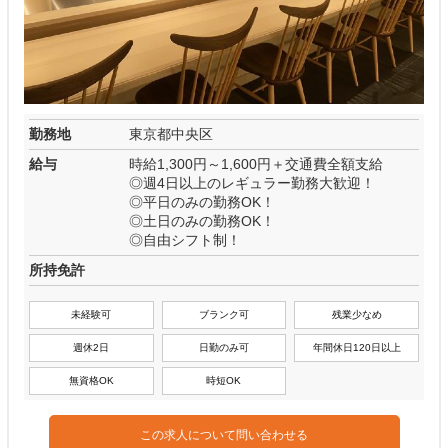
勤務地
東京都中央区
給与
時給1,300円～1,600円＋交通費全額支給
◎週4日以上のレギュラー勤務大歓迎！
◎平日のみの勤務OK！
◎土日のみの勤務OK！
◎自由シフト制！
所持免許
未経験可
ブランク可
残業少なめ
週休2日
日勤のみ可
年間休日120日以上
無資格OK
時短OK
この求人について問い合わせる