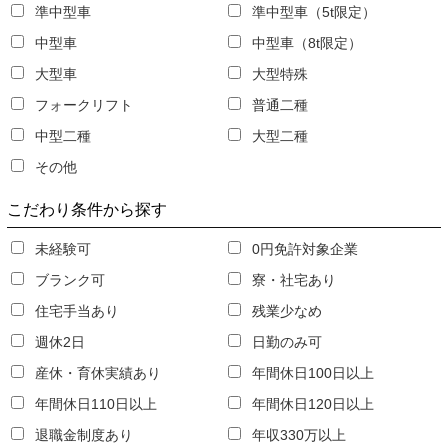
準中型車
準中型車（5t限定）
中型車
中型車（8t限定）
大型車
大型特殊
フォークリフト
普通二種
中型二種
大型二種
その他
こだわり条件
から探す
未経験可
0円免許対象企業
ブランク可
寮・社宅あり
住宅手当あり
残業少なめ
週休2日
日勤のみ可
産休・育休実績あり
年間休日100日以上
年間休日110日以上
年間休日120日以上
退職金制度あり
年収330万以上