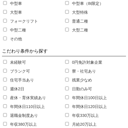
中型車
中型車（8t限定）
大型車
大型特殊
フォークリフト
普通二種
中型二種
大型二種
その他
こだわり条件
から探す
未経験可
0円免許対象企業
ブランク可
寮・社宅あり
住宅手当あり
残業少なめ
週休2日
日勤のみ可
産休・育休実績あり
年間休日100日以上
年間休日110日以上
年間休日120日以上
退職金制度あり
年収330万以上
年収380万以上
月給20万以上